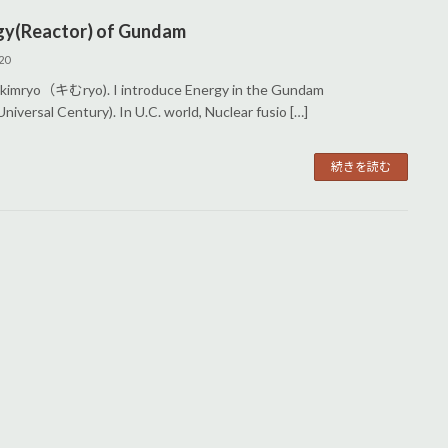
gy(Reactor) of Gundam
20
m kimryo（キむryo). I introduce Energy in the Gundam
niversal Century). In U.C. world, Nuclear fusio […]
続きを読む