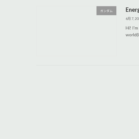
Ener
ガンダム
6月 7, 20
Hi! I'
world(U