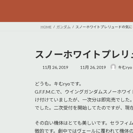
HOME
ガンダム
スノーホワイトプレリュードの気に
スノーホワイトプレリ
最
11月 26, 2019
11月 26, 2019
キむryo
終
更
どうも。キむryoです。
新
日
G.F.F.M.C.で、ウイングガンダムスノー
時
け付けていましたが、一次分は即完売でした
:
でした。二次受付を開始してたのですが、現
その白い機体はとても美しいです。セラフィ
徴的です。劇中ではヴェールに覆われて機体