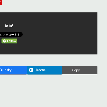
ia ia!
Bluesky
Hatena
Copy