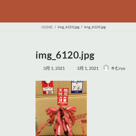
HOME
img_6120.jpg
img_6120.jpg
img_6120.jpg
最
3月 1, 2021
3月 1, 2021
キむryo
終
更
新
日
時
: