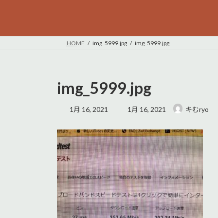
HOME
img_5999.jpg
img_5999.jpg
img_5999.jpg
最
1月 16, 2021
1月 16, 2021
キむryo
終
更
新
日
時
: