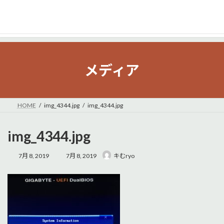
メディア
HOME
img_4344.jpg
img_4344.jpg
img_4344.jpg
最
7月 8, 2019
7月 8, 2019
キむryo
終
更
新
日
時
: